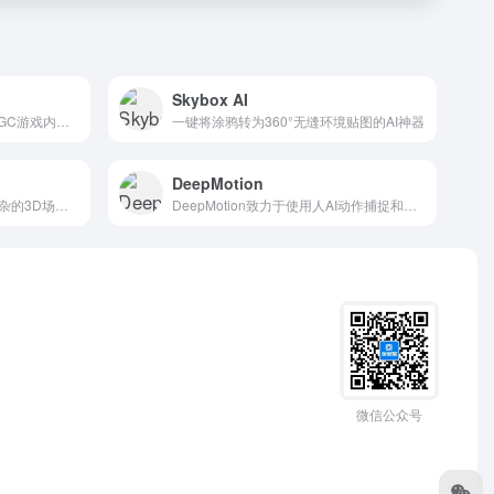
Skybox AI
腾讯混元平台打造的工业级AIGC游戏内容生产引擎
一键将涂鸦转为360°无缝环境贴图的AI神器
DeepMotion
用实时光线追踪探索您的最复杂的3D场景。
DeepMotion致力于使用人AI动作捕捉和实时3D身体跟踪，来赋予数字角色生命。
微信公众号