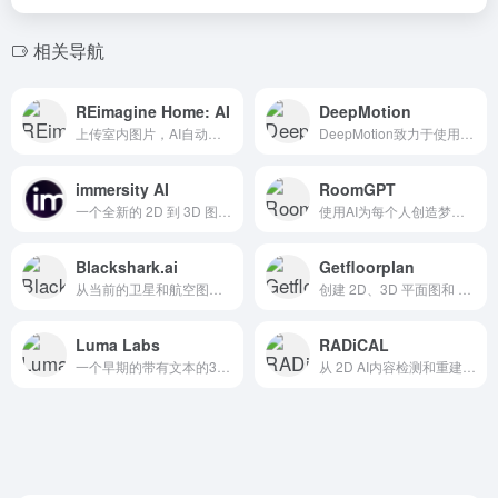
相关导航
REimagine Home: AI
DeepMotion
上传室内图片，AI自动为你生成多种家居软装效果图
DeepMotion致力于使用人AI动作捕捉和实时3D身体跟踪，来赋予数字角色生命。
immersity AI
RoomGPT
一个全新的 2D 到 3D 图像转换平台
使用AI为每个人创造梦想的房间
Blackshark.ai
Getfloorplan
从当前的卫星和航空图像中提取有关地球基础设施的见解
创建 2D、3D 平面图和 360° 虚拟游览，普通房间变成梦想之家
Luma Labs
RADiCAL
一个早期的带有文本的3D原型实验。
从 2D AI内容检测和重建 3D 人体运动