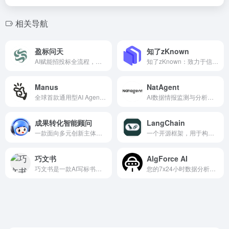
相关导航
盈标问天
知了zKnown
AI赋能招投标全流程，提效合规，推动行业数字化转型。
知了zKnown：致力于信息降噪 / 阅读提效的个人知识助手。
Manus
NatAgent
全球首款通用型AI Agent，可以将你的想法转化为行动。
AI数据情报监测与分析平台
成果转化智能顾问
LangChain
一款面向多元创新主体、集成多个专业应用的智能体，以让成果转化变得简单起来为理想
一个开源框架，用于构建基于大型语言模型（LLM）的应用程序。
巧文书
AlgForce AI
巧文书是一款AI写标书、AI写方案的产品。通过自研的先进AI大模型，精准解析招标文件，智能生成投标内容。
您的7x24小时数据分析AI助手