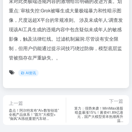
未对此类极端违规内容的激增给出明确的改进方案。划
重点: 审核失控:Grok被曝生成大量极端暴力和性暗示图
像，尺度远超X平台的常规准则。 涉及未成年人:调查发
现该AI工具生成的违规内容中包含疑似未成年人的敏感
影像，触及法律红线。过滤机制漏洞:尽管设有安全限
制，但用户仍能通过提示词技巧绕过防御，模型底层监
管被指存在严重缺失。。
AI资讯
下一篇
上一篇
算力：强势来袭！MiniMax港股
盘点！阿尔特发布“AI+数智创造”
暗盘暴涨15%！募资41.89亿港
全栈产品体系！“圆方”大模型+
元，国产大模型资本热潮再升
“御风”AI系统重塑汽车研...
温...