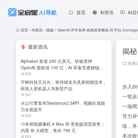
首页
AI资讯
AI
首页
•
AI资讯
•
揭秘！​OpenAI 开年首单:收购高管教练 AI 平台 Conv
最新资讯
揭秘
Alphabet 发债 250 亿美元、软银质押
AI资
OpenAI 股权借 100 亿：AI 军备竞赛烧钱无
休止
203
宇树科技王兴兴：将持续攻关具身智能技术，
步入2
研发人形机器人等新型产品
241
一笔全
火山引擎发布Seedance2.5API，视频生成能
一场周
力全面提升
导力评
255
小米智能摄像机 4 Max AI 变焦版现货发售：
练，并
内置 AI 大模型，售价 799 元
本次收
224