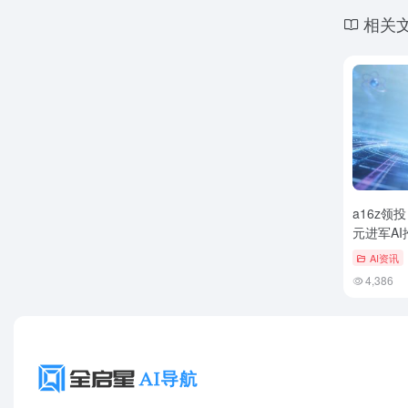
相关
a16z领投！
元进军A
AI资讯
4,386