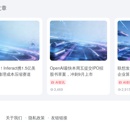
文章
Inferact携1.5亿美
OpenAI最快本周五提交IPO招
联想发
I推理成本压缩赛道
股书草案，冲刺9月上市
企业算
AI资讯
AI资
3,469
2,91
关于我们
隐私政策
友链链接