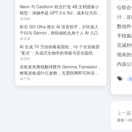
Neon 与 Castform 联合打造 4B 文档搜索小
位联合
模型：准确率超 GPT-5.6 Sol，成本仅为百分
计，这已
之一
248
数动作
影石 GO Ultra 推出 AI 语音助手，分区接入
千问与 Gemini，拇指相机化身个人 AI 入口
手段疯
218
完成对
AI 生成 70 万份病毒基因组，16 个在实验室
“复活”：生成式生物学的突破与安全隐忧
现有的
235
内该公
谷歌发布离线翻译硬件 Gemma Translator：
树莓派集成51亿参数，无需联网即可跨语种
交流
179
上一篇
首创！小