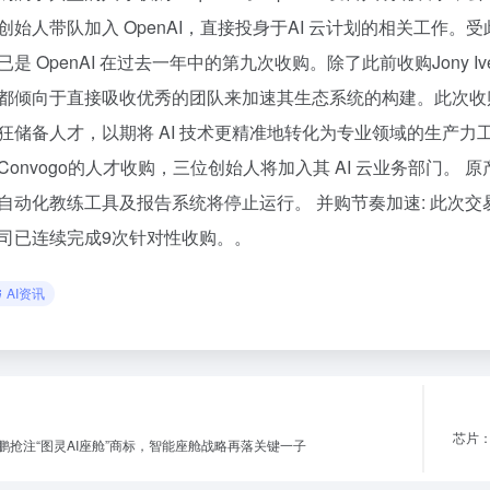
创始人带队加入 OpenAI，直接投身于AI 云计划的相关工作。
是 OpenAI 在过去一年中的第九次收购。除了此前收购Jony Ive 的 
都倾向于直接吸收优秀的团队来加速其生态系统的构建。此次收购 Con
狂储备人才，以期将 AI 技术更精准地转化为专业领域的生产力工具
Convogo的人才收购，三位创始人将加入其 AI 云业务部门。 原
自动化教练工具及报告系统将停止运行。 并购节奏加速: 此次交易
司已连续完成9次针对性收购。。
AI资讯
芯片：
鹏抢注“图灵AI座舱”商标，智能座舱战略再落关键一子