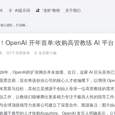
百科
AI提示词
“龙虾“教程
关于我们
ogo 核心团队，行业瞩…
！​OpenAI 开年首单:收购高管教练 AI 平
讯
7个月前发布
全启星小编
026年，OpenAI的扩张脚步并未放缓。近日，这家 AI 巨头宣
股票交易，旨在将该创业公司的核心人才收编麾下，以增强 OpenA
末黑客马拉松，其创立灵感源于创始人母亲一位高管教练的需求。
估工作，让教练们能够腾出更多精力专注于极具人性的指导工作。
与全球顶级领导力发展公司建立了深度合作。图源备注：图片由AI生
购属于典型的人才收购Acquihire。OpenAI 发言人明确表示