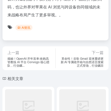
码，也让外界对苹果在 AI 浏览与跨设备协同领域的未
来战略布局产生了更多审视。。
AI资讯
上一篇
下一篇
揭秘！​OpenAI 开年首单:收购高
革命性！​谷歌 Gmail 迎来重磅更
管教练 AI 平台 Convogo 核心团
新:AI 专属收件箱与自然语言搜索
队，行业瞩...
正式登场，行业瞩目
相关文章