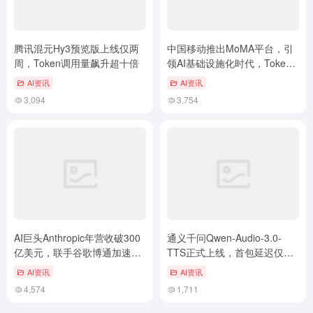
腾讯混元Hy3预览版上线仅两
中国移动推出MoMA平台，引
周，Token调用量飙升超十倍
领AI基础设施化时代，Token
成本降低30%
AI资讯
AI资讯
3,094
3,754
AI巨头Anthropic年营收破300
通义千问Qwen-Audio-3.0-
亿美元，联手谷歌博通加速算
TTS正式上线，首包延迟仅
力布局
300ms，支持20种方言
AI资讯
AI资讯
4,574
1,711