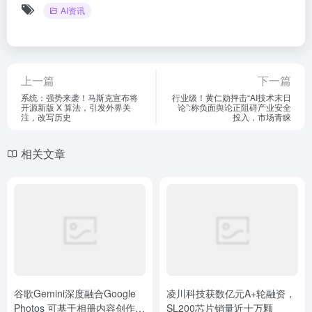
AI资讯
上一篇
下一篇
系统：强势来袭！​马斯克宣布将
行业级！黄仁勋抨击“AI技术末日
开源新版 X 算法，引发外界关
论”:称负面舆论正阻碍产业安全
注，改写历史
投入，市场青睐
相关文章
谷歌Gemini深度融合Google
凌川科技获数亿元A+轮融资，
Photos 可基于相册内容创作定
SL200芯片销量近十万颗