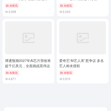
制化AI图像
AI资讯
AI资讯
3,938
2,243
博通预测2027年AI芯片营收将
爱奇艺“AI艺人库”惹争议 多名
超千亿美元，全面挑战英伟达
艺人称未授权
AI资讯
AI资讯
4,871
3,910