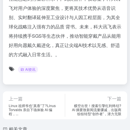
飞对用户体验的深度聚焦，更将其技术优势从语音识
别、实时翻译延伸至工业设计与人因工程层面，为其全
球化战略注入强有力的品质 背书。未来，科大讯飞表示
将持续携手SGS等生态伙伴，推动智能穿戴产品从能用
好用向愿戴久戴进化，真正让尖端AI技术以无感、舒适
的方式融入日常生活。。
AI资讯
上一篇
下一篇
​Linux 祖师爷也“真香”了?Linus
横空出世！​搜索引擎红利终结?
Torvalds 亲自下场体验 AI 编
AI 摘要致新闻流量骤减，出版商
程，...
纷纷转型“创作者”，潜力无限
相关文章