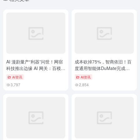
AI 漫剧量产“利器”问世！网宿
成本砍掉75%，智商依旧！百
科技推出边缘 AI 网关：百模即
度通用智能体DuMate完成关
插即用，光同尘与鸥溪网络首
键进化
AI资讯
AI资讯
批“轻装上阵”
3,797
2,854