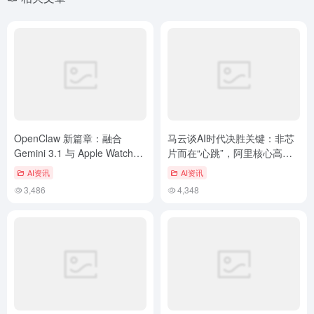
OpenClaw 新篇章：融合
马云谈AI时代决胜关键：非芯
Gemini 3.1 与 Apple Watch，
片而在“心跳”，阿里核心高管
引领 AI 生态革新
齐聚云谷议教育
AI资讯
AI资讯
3,486
4,348