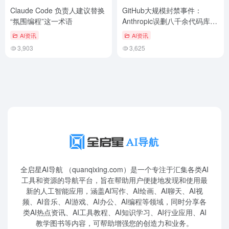
Claude Code 负责人建议替换
GitHub大规模封禁事件：
“氛围编程”这一术语
Anthropic误删八千余代码库追
回泄露源码
AI资讯
AI资讯
3,903
3,625
全启星AI导航 （quanqixing.com）是一个专注于汇集各类AI
工具和资源的导航平台，旨在帮助用户便捷地发现和使用最
新的人工智能应用，涵盖AI写作、AI绘画、AI聊天、AI视
频、AI音乐、AI游戏、AI办公、AI编程等领域，同时分享各
类AI热点资讯、AI工具教程、AI知识学习、AI行业应用、AI
教学图书等内容，可帮助增强您的创造力和业务。