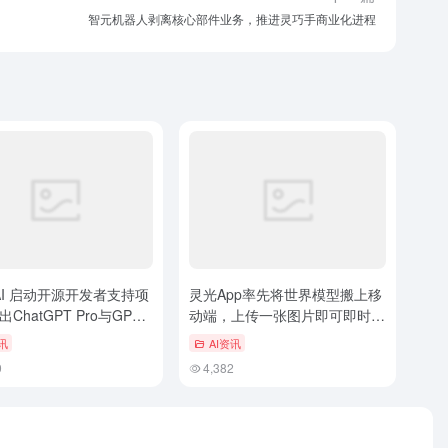
智元机器人剥离核心部件业务，推进灵巧手商业化进程
nAI 启动开源开发者支持项
灵光App率先将世界模型搬上移
ChatGPT Pro与GPT-
动端，上传一张图片即可即时生
的Codex Security权限
成3D世界
讯
AI资讯
9
4,382