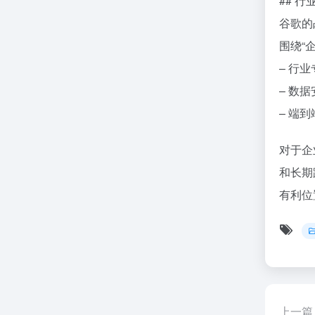
## 
谷歌的
围绕“
– 行
– 数
– 端
对于企
和长期
有利位
上一篇