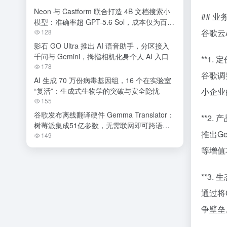
Neon 与 Castform 联合打造 4B 文档搜索小
## 
模型：准确率超 GPT-5.6 Sol，成本仅为百分
谷歌云
之一
128
影石 GO Ultra 推出 AI 语音助手，分区接入
千问与 Gemini，拇指相机化身个人 AI 入口
**1.
178
谷歌调
AI 生成 70 万份病毒基因组，16 个在实验室
“复活”：生成式生物学的突破与安全隐忧
小企业
155
谷歌发布离线翻译硬件 Gemma Translator：
**2.
树莓派集成51亿参数，无需联网即可跨语种
推出G
交流
149
等增值
**3.
通过将G
争壁垒