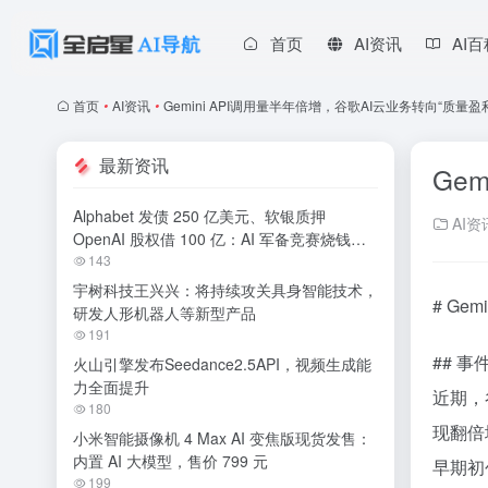
首页
AI资讯
AI
首页
•
AI资讯
•
Gemini API调用量半年倍增，谷歌AI云业务转向“质量
最新资讯
Ge
Alphabet 发债 250 亿美元、软银质押
AI资
OpenAI 股权借 100 亿：AI 军备竞赛烧钱无
休止
143
宇树科技王兴兴：将持续攻关具身智能技术，
# Ge
研发人形机器人等新型产品
191
## 事
火山引擎发布Seedance2.5API，视频生成能
力全面提升
近期，
180
现翻倍
小米智能摄像机 4 Max AI 变焦版现货发售：
内置 AI 大模型，售价 799 元
早期初
199