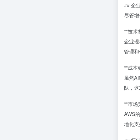
## 
尽管增
**技术
企业现
管理和
**成本
虽然A
队，这
**市场
AWS
地化支