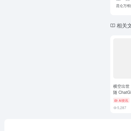
昆仑万维推
相关
横空出世！
随 Chat
开放健康
AI资讯
5,287