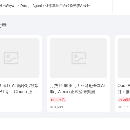
出Skywork Design Agent：让零基础用户轻松驾驭AI设计
文章
医疗 AI 巅峰对决!紧
月费19.99美元！亚马逊全新AI
Ope
GPT 后，Claude 正式
助手Alexa+正式登陆美国
目：推出
记录集…
5.4驱动
AI资讯
AI资
3,609
3,95