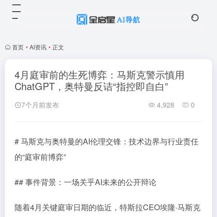
首页
•
AI资讯
•
正文
4月庭审前的生死博弈：马斯克警示慎用
ChatGPT，奥特曼反诘“指控即自白”
7个月前发布
4,928
0
# 马斯克与奥特曼的AI伦理交锋：技术边界与行业责任
的“庭审前博弈”
## 事件背景：一场关乎AI未来的公开辩论
随着4月关键庭审日期的临近，特斯拉CEO埃隆·马斯克