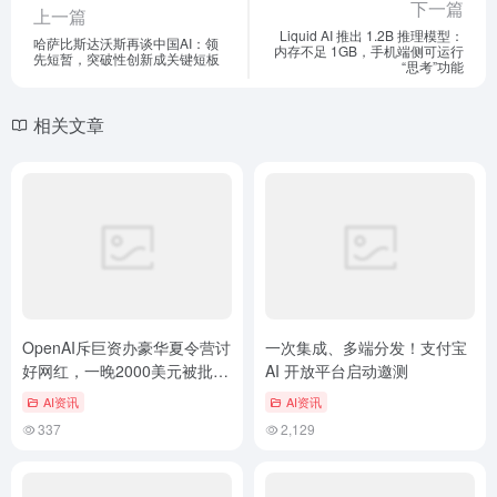
下一篇
上一篇
Liquid AI 推出 1.2B 推理模型：
哈萨比斯达沃斯再谈中国AI：领
内存不足 1GB，手机端侧可运行
先短暂，突破性创新成关键短板
“思考”功能
相关文章
OpenAI斥巨资办豪华夏令营讨
一次集成、多端分发！支付宝
好网红，一晚2000美元被批
AI 开放平台启动邀测
“反乌托邦”
AI资讯
AI资讯
337
2,129