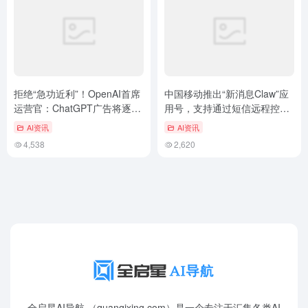
拒绝“急功近利”！OpenAI首席
中国移动推出“新消息Claw”应
运营官：ChatGPT广告将逐步
用号，支持通过短信远程控制
推进
电脑端AI智能体
AI资讯
AI资讯
4,538
2,620
全启星AI导航 （quanqixing.com）是一个专注于汇集各类AI