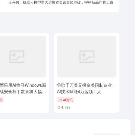
王兴兴：机器人模型重大进展媲美诺奖级突破，宇树新品即将上市
面采用AI搜寻Windows漏
谷歌千万美元投资美国制造业：
续安全补丁数量将大幅上
AI技术赋能4万蓝领工人
讯
AI资讯
4
4,188