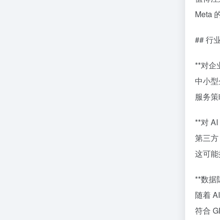
Meta
## 
**对企
中小型
服务策
**对 
第三方
这可能
**数
随着 
符合 