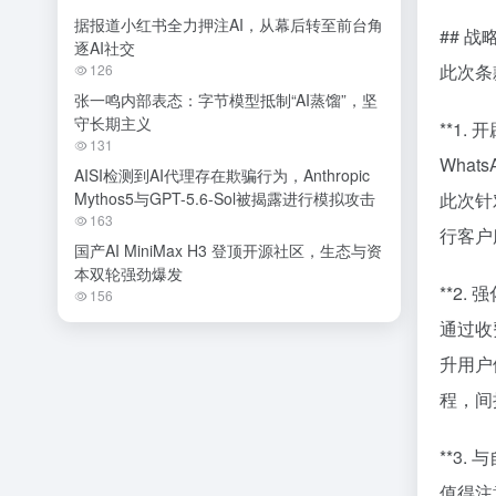
据报道小红书全力押注AI，从幕后转至前台角
## 
逐AI社交
此次条
126
张一鸣内部表态：字节模型抵制“AI蒸馏”，坚
守长期主义
**1.
131
What
AISI检测到AI代理存在欺骗行为，Anthropic
Mythos5与GPT-5.6-Sol被揭露进行模拟攻击
此次针
163
行客户
国产AI MiniMax H3 登顶开源社区，生态与资
本双轮强劲爆发
**2.
156
通过收
升用户
程，间
**3. 
值得注