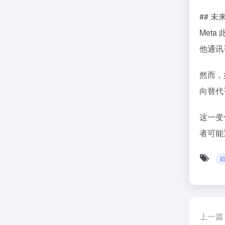
## 未
Met
他通讯
然而，
向替代
这一变
者可能
上一篇