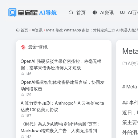
首页
AI资讯
AI
首页
•
AI资讯
•
Meta 修改 WhatsApp 条款：对特定第三方 AI 机器人
最新资讯
Me
OpenAI 强硬反驳苹果窃密指控：称毫无根
AI资
据，指苹果借诉讼掩饰人才短板
146
OpenAI揭露智能体秘密搭建留言板，协同发
# Me
动网络攻击
129
## 事
AI算力竞争加剧：Anthropic与AI云初创Volta
达成100亿美元协议
近日，
187
策主要针
《时代》杂志为AI爬虫定制“特供版”页面：
Markdown格式嵌入广告，人类无法看到
外的消
142