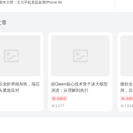
年力荐：主力手机竟是超薄iPhone Air
文章
示龙虾养殖AI热，瑞芯
前Qwen核心技术骨干谈大模型
微软全
头紧急应对
演进：从理解到执行
洞，后
升
AI资讯
AI资
3,077
1,63