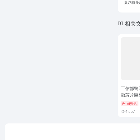
奥尔特曼新
相关
工信部警
微芯片巨
AI资讯
4,557