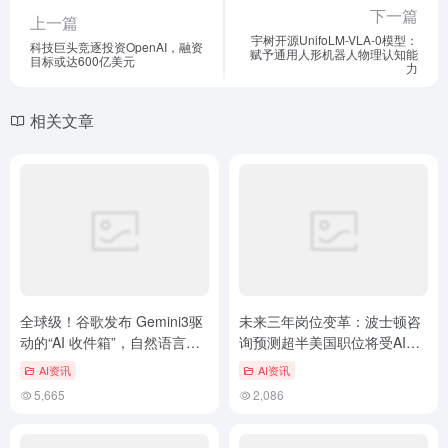
下一篇
上一篇
宇树开源UnifoLM-VLA-0模型：
科技巨头竞逐投资OpenAI，融资
赋予通用人形机器人物理认知能
目标或达600亿美元
力
相关文章
全球级！谷歌发布 Gemini3驱
未来三年岗位变革：波士顿咨
动的“AI 收件箱”，自然语言搜
询预测超半美国职位将受AI影
邮件成现实
响
AI资讯
AI资讯
5,665
2,086