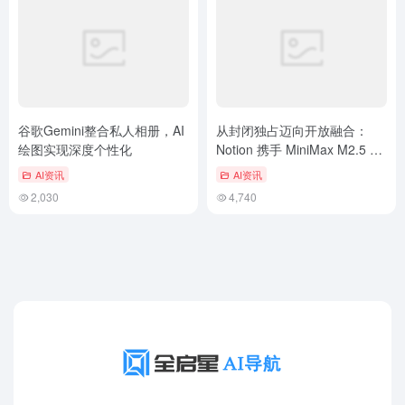
谷歌Gemini整合私人相册，AI
从封闭独占迈向开放融合：
绘图实现深度个性化
Notion 携手 MiniMax M2.5 重
塑高性价比智能办公新生态
AI资讯
AI资讯
2,030
4,740