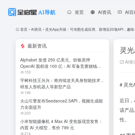
首页
AI资讯
AI
首页
•
AI资讯
•
灵光App升级：可传图生成应用、新增近20项API，趣
最新资讯
灵光
Alphabet 发债 250 亿美元、软银质押
AI资
OpenAI 股权借 100 亿：AI 军备竞赛烧钱无
休止
153
宇树科技王兴兴：将持续攻关具身智能技术，
# 灵
研发人形机器人等新型产品
196
近日，
火山引擎发布Seedance2.5API，视频生成能
力全面提升
该产品
220
性。
小米智能摄像机 4 Max AI 变焦版现货发售：
内置 AI 大模型，售价 799 元
214