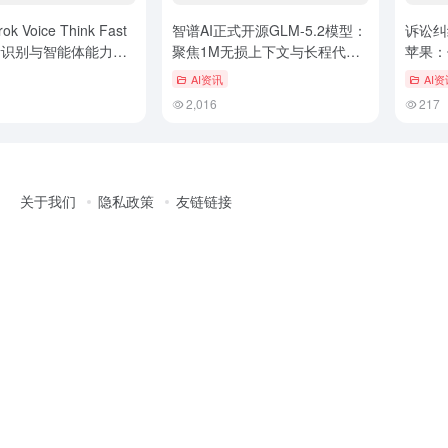
k Voice Think Fast
智谱AI正式开源GLM-5.2模型：
诉讼纠
语音识别与智能体能力全
聚焦1M无损上下文与长程代码
苹果：
任务
AI资讯
AI资
2,016
217
关于我们
隐私政策
友链链接