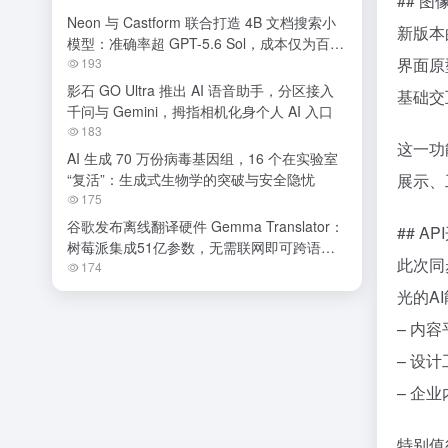
## 
Neon 与 Castform 联合打造 4B 文档搜索小
新版本
模型：准确率超 GPT-5.6 Sol，成本仅为百分
界面原
之一
193
影石 GO Ultra 推出 AI 语音助手，分区接入
基础交
千问与 Gemini，拇指相机化身个人 AI 入口
183
这一功
AI 生成 70 万份病毒基因组，16 个在实验室
“复活”：生成式生物学的突破与安全隐忧
展示、
175
谷歌发布离线翻译硬件 Gemma Translator：
## 
树莓派集成51亿参数，无需联网即可跨语种
此次同
交流
174
光的A
– 内
– 设
– 企
特别值