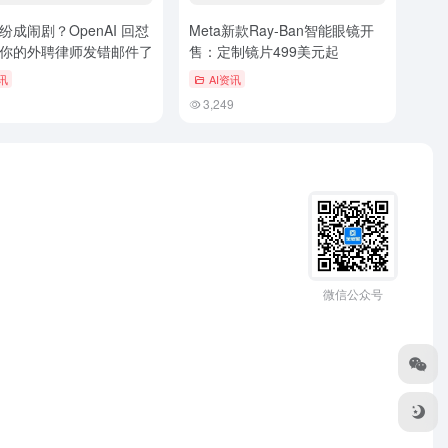
纷成闹剧？OpenAI 回怼
Meta新款Ray-Ban智能眼镜开
你的外聘律师发错邮件了
售：定制镜片499美元起
讯
AI资讯
3,249
微信公众号