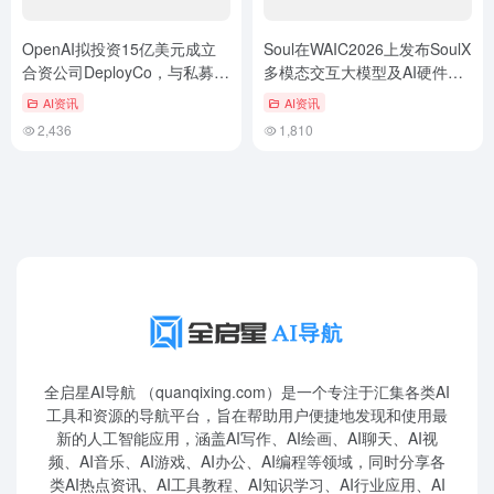
OpenAI拟投资15亿美元成立
Soul在WAIC2026上发布SoulX
合资公司DeployCo，与私募巨
多模态交互大模型及AI硬件B
头合作拓展企业市场
Soul
AI资讯
AI资讯
2,436
1,810
全启星AI导航 （quanqixing.com）是一个专注于汇集各类AI
工具和资源的导航平台，旨在帮助用户便捷地发现和使用最
新的人工智能应用，涵盖AI写作、AI绘画、AI聊天、AI视
频、AI音乐、AI游戏、AI办公、AI编程等领域，同时分享各
类AI热点资讯、AI工具教程、AI知识学习、AI行业应用、AI