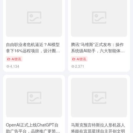
自由职业者危机逼近？AI模型
腾讯“马维斯”正式发布：操作
拿下16%远程项目，设计圈巨
系统级AI助手，六大智能体全
变
天候待命
AI资讯
AI资讯
4,134
2,371
OpenAI正式上线ChatGPT自
马斯克预言特斯拉人形机器人
助广告平台，品牌推广更简
将能在宜居星球自主开创文明