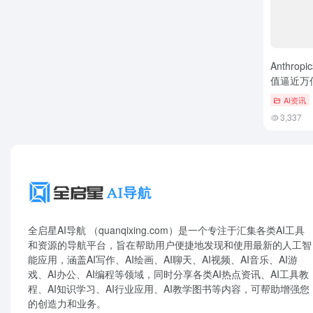
Anthro
值逼近万
技术才是
AI资讯
3,337
全启星AI导航 （quanqixing.com）是一个专注于汇集各类AI工具
和资源的导航平台，旨在帮助用户便捷地发现和使用最新的人工智
能应用，涵盖AI写作、AI绘画、AI聊天、AI视频、AI音乐、AI游
戏、AI办公、AI编程等领域，同时分享各类AI热点资讯、AI工具教
程、AI知识学习、AI行业应用、AI教学图书等内容，可帮助增强您
的创造力和业务。