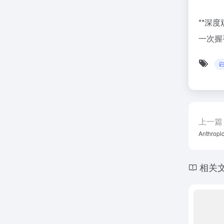
**深
一次握
上一篇
Anthr
相关