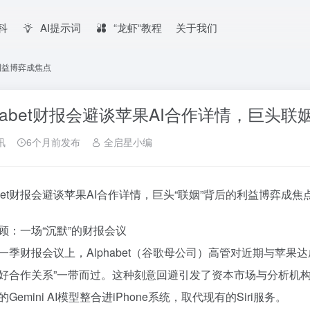
百科
AI提示词
“龙虾“教程
关于我们
的利益博弈成焦点
phabet财报会避谈苹果AI合作详情，巨头
讯
6个月前发布
全启星小编
habet财报会避谈苹果AI合作详情，巨头“联姻”背后的利益博弈成焦
顾：一场“沉默”的财报会议
一季财报会议上，Alphabet（谷歌母公司）高管对近期与苹果
好合作关系”一带而过。这种刻意回避引发了资本市场与分析机
Gemini AI模型整合进iPhone系统，取代现有的Siri服务。