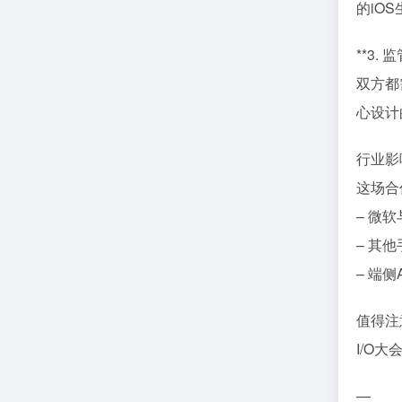
的iO
**3.
双方都
心设计
行业影
这场合
– 微
– 其
– 端
值得注
I/O
—