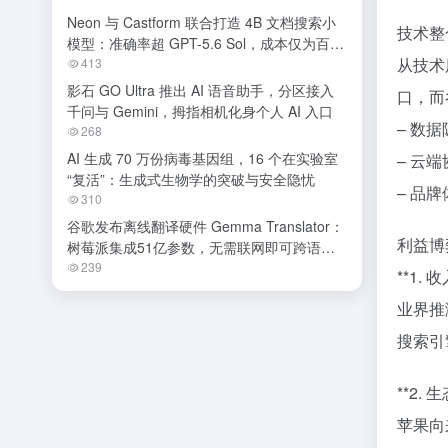
Neon 与 Castform 联合打造 4B 文档搜索小
技术整
模型：准确率超 GPT-5.6 Sol，成本仅为百分
从技术
之一
413
影石 GO Ultra 推出 AI 语音助手，分区接入
口，而
千问与 Gemini，拇指相机化身个人 AI 入口
– 数
268
AI 生成 70 万份病毒基因组，16 个在实验室
– 云
“复活”：生成式生物学的突破与安全隐忧
– 品
310
谷歌发布离线翻译硬件 Gemma Translator：
利益博
树莓派集成51亿参数，无需联网即可跨语种
交流
239
**1.
业界推
搜索引
**2.
苹果向