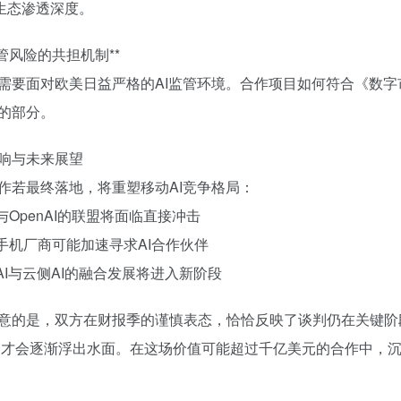
S生态渗透深度。
 监管风险的共担机制**
需要面对欧美日益严格的AI监管环境。合作项目如何符合《数字
的部分。
响与未来展望
作若最终落地，将重塑移动AI竞争格局：
软与OpenAI的联盟将面临直接冲击
他手机厂商可能加速寻求AI合作伙伴
侧AI与云侧AI的融合发展将进入新阶段
意的是，双方在财报季的谨慎表态，恰恰反映了谈判仍在关键阶
大会才会逐渐浮出水面。在这场价值可能超过千亿美元的合作中，