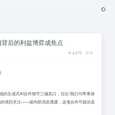
联姻背后的利益博弈成焦点
4,279
0
点
达成的生成式AI合作细节三缄其口，仅以“我们与苹果保
构的强烈关注——据内部消息透露，这项合作可能涉及