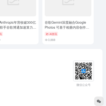
Anthropic年营收破300亿
谷歌Gemini深度融合Google
联手谷歌博通加速算力布
Photos 可基于相册内容创作定
制化AI图像
讯
AI资讯
9
3,888
微信公众号