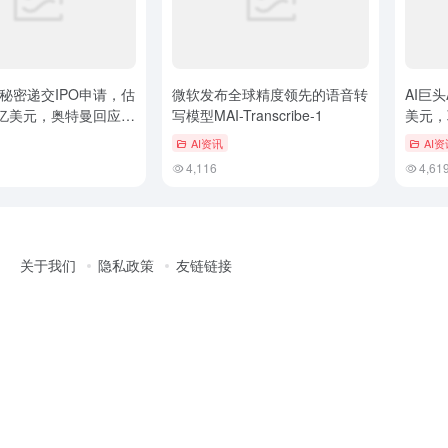
pic秘密递交IPO申请，估
微软发布全球精度领先的语音转
AI巨头
亿美元，奥特曼回应：
写模型MAI-Transcribe-1
美元，
竞争核心
局
AI资讯
AI资
4,116
4,61
关于我们
隐私政策
友链链接