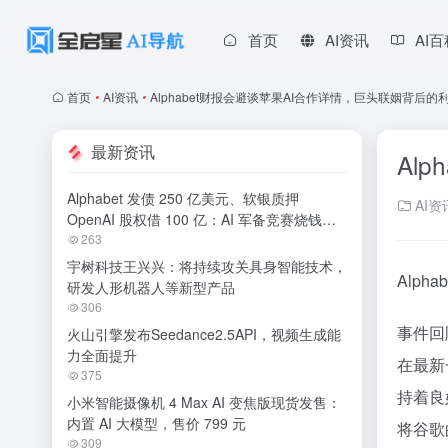
首页
AI资讯
AI
首页
•
AI资讯
•
Alphabet财报会避谈苹果AI合作详情，巨头联姻背后
最新资讯
Al
Alphabet 发债 250 亿美元、软银质押
AI资
OpenAI 股权借 100 亿：AI 军备竞赛烧钱无
休止
263
宇树科技王兴兴：将持续攻关具身智能技术，
Alp
研发人形机器人等新型产品
306
事件回
火山引擎发布Seedance2.5API，视频生成能
力全面提升
在最新
375
持着良
小米智能摄像机 4 Max AI 变焦版现货发售：
内置 AI 大模型，售价 799 元
将谷歌的
309