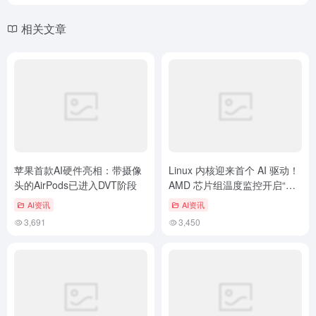
相关文章
苹果首款AI硬件亮相：带摄像
Linux 内核迎来首个 AI 驱动！
头的AirPods已进入DVT阶段
AMD 芯片组温度监控开启“智
造”新纪元
AI资讯
AI资讯
3,691
3,450