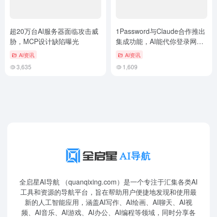
超20万台AI服务器面临攻击威
1Password与Claude合作推出
胁，MCP设计缺陷曝光
集成功能，AI能代你登录网
站，但密码始终藏在它无法触
AI资讯
AI资讯
及之处
3,635
1,609
全启星AI导航 （quanqixing.com）是一个专注于汇集各类AI
工具和资源的导航平台，旨在帮助用户便捷地发现和使用最
新的人工智能应用，涵盖AI写作、AI绘画、AI聊天、AI视
频、AI音乐、AI游戏、AI办公、AI编程等领域，同时分享各