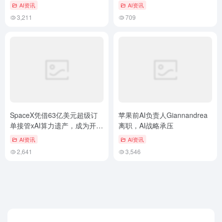
呼吁行业全面透明
AI资讯
AI资讯
3,211
709
SpaceX凭借63亿美元超级订
苹果前AI负责人Giannandrea
单接管xAI算力遗产，成为开源
离职，AI战略承压
AI核心推手
AI资讯
AI资讯
2,641
3,546