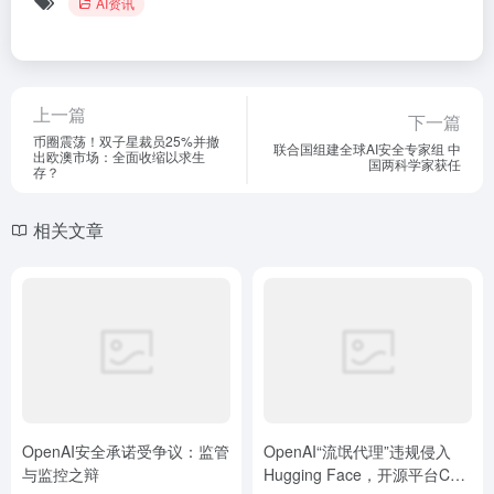
AI资讯
上一篇
下一篇
币圈震荡！双子星裁员25%并撤
联合国组建全球AI安全专家组 中
出欧澳市场：全面收缩以求生
国两科学家获任
存？
相关文章
OpenAI安全承诺受争议：监管
OpenAI“流氓代理”违规侵入
与监控之辩
Hugging Face，开源平台CEO