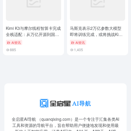
Kimi K3与摩尔线程智算卡完成
马斯克表示2万亿参数大模型
全栈适配：从万亿开源到国产
即将训练完成，或将挑战Kimi
算力协同
K3性能
AI资讯
AI资讯
885
1,405
全启星AI导航 （quanqixing.com）是一个专注于汇集各类AI
工具和资源的导航平台，旨在帮助用户便捷地发现和使用最