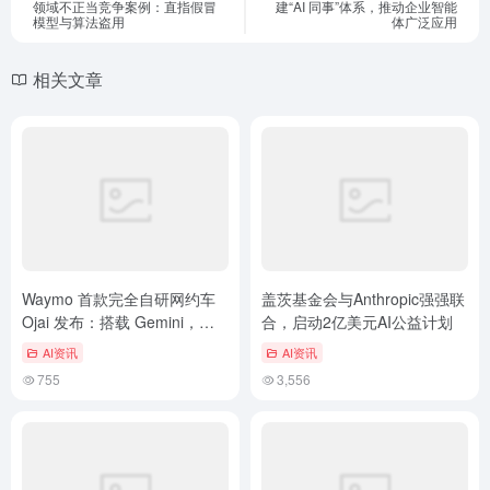
领域不正当竞争案例：直指假冒
建“AI 同事”体系，推动企业智能
模型与算法盗用
体广泛应用
相关文章
Waymo 首款完全自研网约车
盖茨基金会与Anthropic强强联
Ojai 发布：搭载 Gemini，三
合，启动2亿美元AI公益计划
屏各司其职
AI资讯
AI资讯
755
3,556