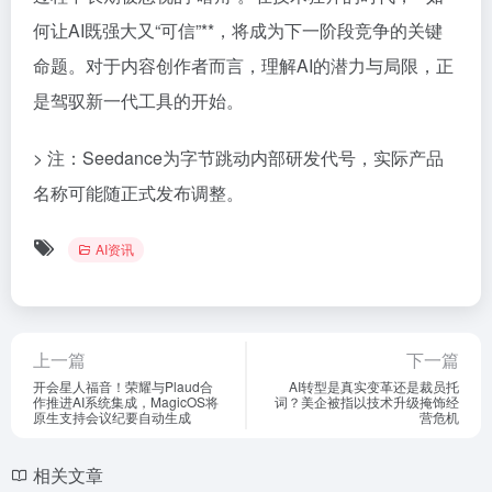
何让AI既强大又“可信”**，将成为下一阶段竞争的关键
命题。对于内容创作者而言，理解AI的潜力与局限，正
是驾驭新一代工具的开始。
> 注：Seedance为字节跳动内部研发代号，实际产品
名称可能随正式发布调整。
AI资讯
上一篇
下一篇
开会星人福音！荣耀与Plaud合
AI转型是真实变革还是裁员托
作推进AI系统集成，MagicOS将
词？美企被指以技术升级掩饰经
原生支持会议纪要自动生成
营危机
相关文章