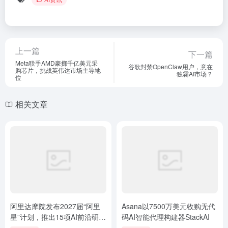
上一篇
下一篇
Meta联手AMD豪掷千亿美元采
谷歌封禁OpenClaw用户，意在
购芯片，挑战英伟达市场主导地
独霸AI市场？
位
相关文章
阿里达摩院发布2027届“阿里
Asana以7500万美元收购无代
星”计划，推出15项AI前沿研究
码AI智能代理构建器StackAI
课题