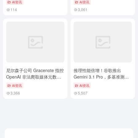
AI资讯
AI资讯
114
3,061
尼尔森子公司 Gracenote 指控
推理性能倍增！谷歌推出
OpenAI 非法爬取媒体元数据
Gemini 3.1 Pro，多基准测试
用于模型训练
超越GPT-5.2
AI资讯
AI资讯
3,366
5,507