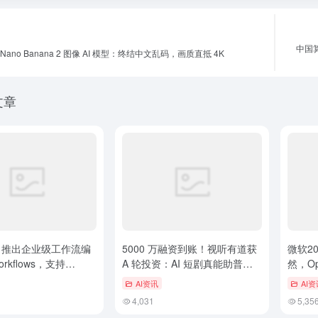
中国
Nano Banana 2 图像 AI 模型：终结中文乱码，画质直抵 4K
文章
l AI 推出企业级工作流编
5000 万融资到账！视听有道获
微软2
rkflows，支持
A 轮投资：AI 短剧真能助普通
然，Op
n 开发与人工审核
人“轻松致富”？
出
AI资讯
AI资
4,031
5,35