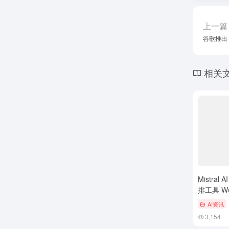
上一篇
谷歌推出 
相关
Mistra
排工具 Wo
Pytho
AI资讯
3,154