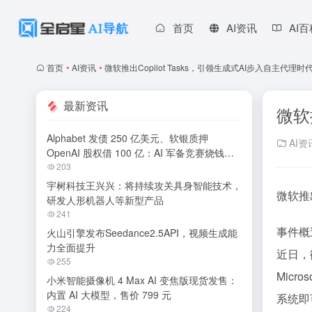
首页
AI资讯
AI
首页
•
AI资讯
•
微软推出Copilot Tasks，引领生成式AI步入自主代理时
最新资讯
微软
Alphabet 发债 250 亿美元、软银质押
AI资
OpenAI 股权借 100 亿：AI 军备竞赛烧钱无
休止
203
宇树科技王兴兴：将持续攻关具身智能技术，
微软推出
研发人形机器人等新型产品
241
事件概
火山引擎发布Seedance2.5API，视频生成能
力全面提升
近日，
255
Mic
小米智能摄像机 4 Max AI 变焦版现货发售：
内置 AI 大模型，售价 799 元
系统即
224