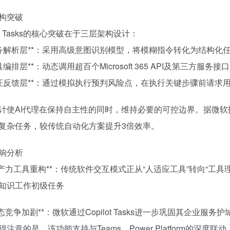
构突破
lot Tasks的核心突破在于三层架构设计：
*任务解析层**：采用高级意图识别模型，将模糊指令转化为结构化
工具编排层**：动态调用超百个Microsoft 365 API及第三方服务接口
*验证反馈层**：通过模拟执行预判风险点，在执行关键步骤前请求
计使AI代理在保持自主性的同时，维持必要的可控边界。据微软
复杂任务，较传统自动化方案提升3倍效率。
响分析
**生产力工具重构**：传统软件交互模式正从“人适应工具”转向“工具理
的知识工作初级任务
*生态竞争加剧**：微软通过Copilot Tasks进一步巩固其企业服务护
得注意的是，该功能支持与Teams、Power Platform的深度