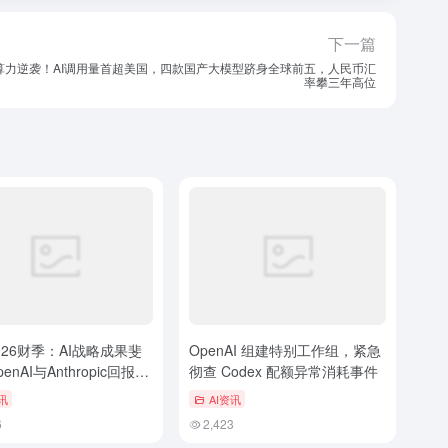
下一篇
算力逆袭！AI调用量首超美国，四款国产大模型跻身全球前五，人民币汇
率攀三年高位
026财季：AI战略成果斐
OpenAI 组建特别工作组，紧急
enAI与Anthropic回报突
彻查 Codex 配额异常消耗事件
讯
AI资讯
6
2,423