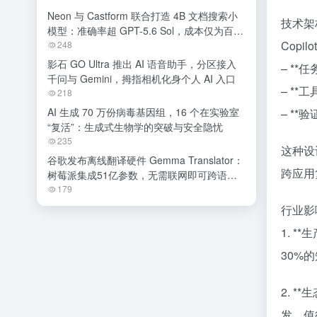
Neon 与 Castform 联合打造 4B 文档搜索小
技术架
模型：准确率超 GPT-5.6 Sol，成本仅为百分
Copi
之一
248
影石 GO Ultra 推出 AI 语音助手，分区接入
– *
千问与 Gemini，拇指相机化身个人 AI 入口
– **
218
AI 生成 70 万份病毒基因组，16 个在实验室
– *
“复活”：生成式生物学的突破与安全隐忧
235
这种设
谷歌发布离线翻译硬件 Gemma Translator：
跨应用
树莓派集成51亿参数，无需联网即可跨语种
交流
179
行业影
1. 
30%
2. *
发。值