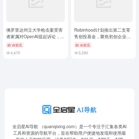
佛罗里达州立大学枪击案受害
Robinhood计划推出第二支零
者家属对OpenAI提起诉讼，指
售创投基金，聚焦初创企业早
控ChatGPT促成犯罪
期投资，硅谷新动向
AI资讯
AI资讯
4,470
3,290
全启星AI导航 （quanqixing.com）是一个专注于汇集各类AI
工具和资源的导航平台，旨在帮助用户便捷地发现和使用最