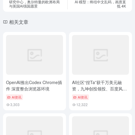
研究中心，奥尔特曼的欧洲布局
AI 模型：终结中文乱码，画质直
与英国AI强国愿景
抵 4K
相关文章
OpenAI推出Codex Chrome插
AI社区“捏Ta”获千万美元融
件 深度整合浏览器环境
资，九坤创投领投、百度风投
跟投
AI资讯
AI资讯
3,303
12,322