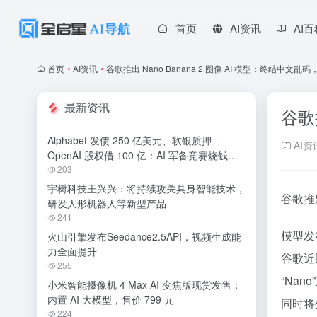
首页
AI资讯
AI
首页
•
AI资讯
•
谷歌推出 Nano Banana 2 图像 AI 模型：终结中文乱码
最新资讯
谷歌
Alphabet 发债 250 亿美元、软银质押
AI资
OpenAI 股权借 100 亿：AI 军备竞赛烧钱无
休止
203
宇树科技王兴兴：将持续攻关具身智能技术，
谷歌推出
研发人形机器人等新型产品
241
模型发
火山引擎发布Seedance2.5API，视频生成能
力全面提升
谷歌近期
255
“Na
小米智能摄像机 4 Max AI 变焦版现货发售：
内置 AI 大模型，售价 799 元
同时将
224