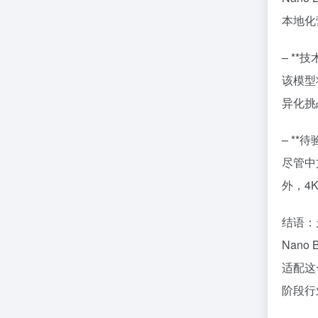
本地化
– **
该模型将
异化挑
– **
尽管中
外，4
结语：
Nan
适配这
阶段行