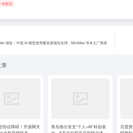
AI资讯
outer 报告：中国 AI 模型使用量首度领先全球，MiniMax 等本土厂商表
文章
型协议障碍！开源网关
青岛推出首支“个人+AI”科创基
百度搜
推出全新升级版本
金，5万元起投开启超级个体时
悍将轮