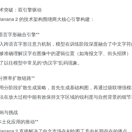
术突破：双引擎驱动
 Banana 2 的技术架构围绕两大核心引擎构建：
*多语言字形融合引擎**
入跨语言字形注意力机制，模型在训练阶段深度融合了中文字符
够准确理解汉字在图像中的逻辑位置（如海报文字、街头招牌），
了以往模型中常见的“伪汉字”乱码现象。
*超分辨率扩散链路**
用分阶段扩散生成策略，首先生成基础构图，再通过级联增强模
法在放大过程中能有效保持文字区域的锐利度与自然背景的细节丰
响与挑战
对本土化应用的推动**
o Banana 2 直接解决了中文市场在AI绘图工具中长期存在的