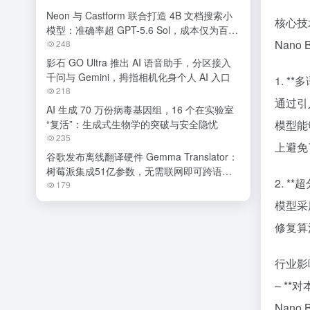
Neon 与 Castform 联合打造 4B 文档搜索小
核心技
模型：准确率超 GPT-5.6 Sol，成本仅为百分
Nano
之一
248
影石 GO Ultra 推出 AI 语音助手，分区接入
千问与 Gemini，拇指相机化身个人 AI 入口
1. *
218
通过引
AI 生成 70 万份病毒基因组，16 个在实验室
“复活”：生成式生物学的突破与安全隐忧
模型能
235
上避免
谷歌发布离线翻译硬件 Gemma Translator：
树莓派集成51亿参数，无需联网即可跨语种
2. *
交流
179
模型采
修复算
行业影
– **
Nan