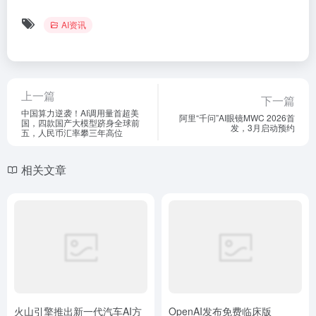
AI资讯
上一篇
下一篇
中国算力逆袭！AI调用量首超美
阿里“千问”AI眼镜MWC 2026首
国，四款国产大模型跻身全球前
发，3月启动预约
五，人民币汇率攀三年高位
相关文章
火山引擎推出新一代汽车AI方
OpenAI发布免费临床版