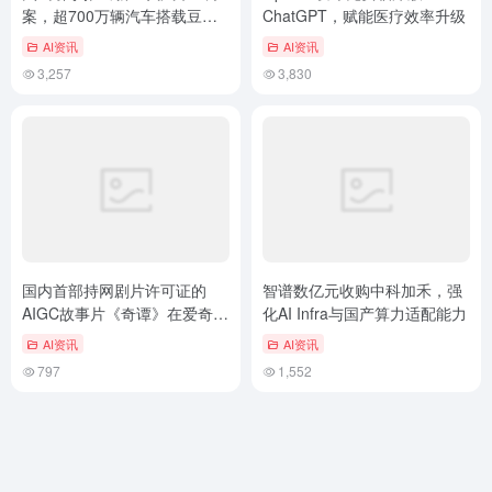
案，超700万辆汽车搭载豆包
ChatGPT，赋能医疗效率升级
大模型
AI资讯
AI资讯
3,257
3,830
国内首部持网剧片许可证的
智谱数亿元收购中科加禾，强
AIGC故事片《奇谭》在爱奇艺
化AI Infra与国产算力适配能力
上线
AI资讯
AI资讯
797
1,552