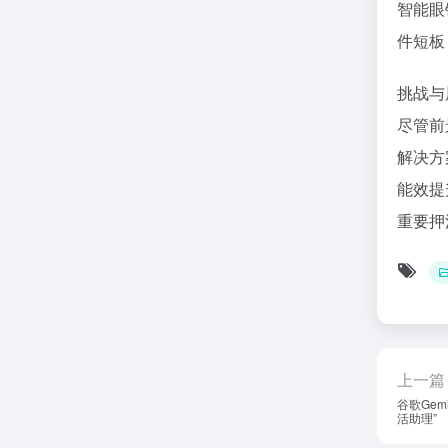
智能眼
件短板
挑战与
尽管前
解决方
能效提
重要押
上一篇
谷歌Gem
活助理”