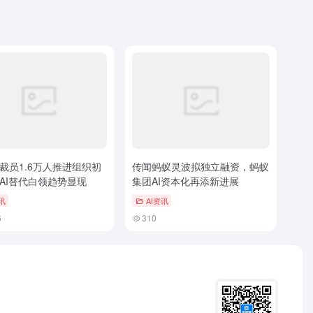
裁员1.6万人推进组织初
传闻蚂蚁灵波拟独立融资，蚂蚁
AI替代白领趋势显现
集团AI资本化再添新进展
讯
AI资讯
6
310