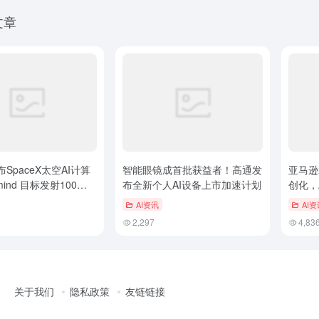
文章
SpaceX太空AI计算
智能眼镜成首批获益者！高通发
亚马逊
mind 目标发射100万
布全新个人AI设备上市加速计划
创化，
AI资讯
AI资
2,297
4,83
关于我们
隐私政策
友链链接