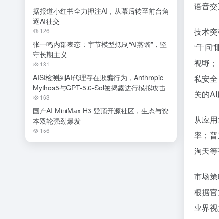
语音交
据报道小红书全力押注AI，从幕后转至前台角
逐AI社交
技术突
126
张一鸣内部表态：字节模型抵制“AI蒸馏”，坚
“千问
守长期主义
视野；
131
AISI检测到AI代理存在欺骗行为，Anthropic
私安全
Mythos5与GPT-5.6-Sol被揭露进行模拟攻击
关的A
163
国产AI MiniMax H3 登顶开源社区，生态与资
从应用
本双轮强劲爆发
156
率；普
淘天等
市场策
根据官
业界视