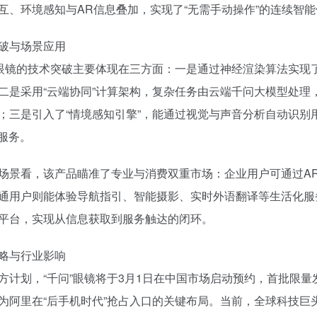
互、环境感知与AR信息叠加，实现了“无需手动操作”的连续智
破与场景应用
”眼镜的技术突破主要体现在三方面：一是通过神经渲染算法实
二是采用“云端协同”计算架构，复杂任务由云端千问大模型处
；三是引入了“情境感知引擎”，能通过视觉与声音分析自动识
I服务。
场景看，该产品瞄准了专业与消费双重市场：企业用户可通过A
通用户则能体验导航指引、智能摄影、实时外语翻译等生活化服
平台，实现从信息获取到服务触达的闭环。
略与行业影响
方计划，“千问”眼镜将于3月1日在中国市场启动预约，首批限
为阿里在“后手机时代”抢占入口的关键布局。当前，全球科技巨头在A