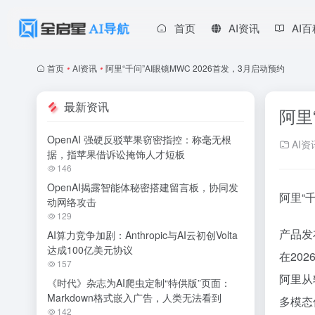
首页
AI资讯
AI
首页
•
AI资讯
•
阿里“千问”AI眼镜MWC 2026首发，3月启动预约
最新资讯
阿里
OpenAI 强硬反驳苹果窃密指控：称毫无根
AI资
据，指苹果借诉讼掩饰人才短板
146
OpenAI揭露智能体秘密搭建留言板，协同发
阿里“
动网络攻击
129
产品发
AI算力竞争加剧：Anthropic与AI云初创Volta
达成100亿美元协议
在20
157
阿里从
《时代》杂志为AI爬虫定制“特供版”页面：
Markdown格式嵌入广告，人类无法看到
多模态
142