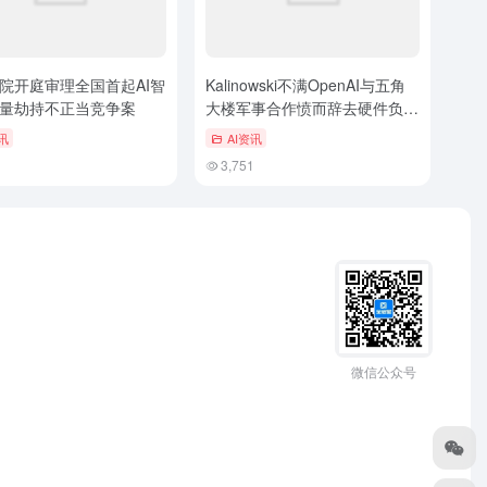
院开庭审理全国首起AI智
Kalinowski不满OpenAI与五角
量劫持不正当竞争案
大楼军事合作愤而辞去硬件负责
人职务
讯
AI资讯
1
3,751
微信公众号