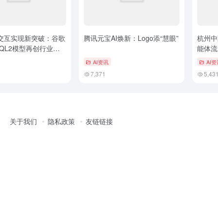
库交互实现新突破：谷歌
腾讯元宝AI焕新：Logo添“慧眼”
杭州中
i-SQL2模型再创行业新
能体流
AI资讯
AI资
7,371
5,43
关于我们
隐私政策
友链链接