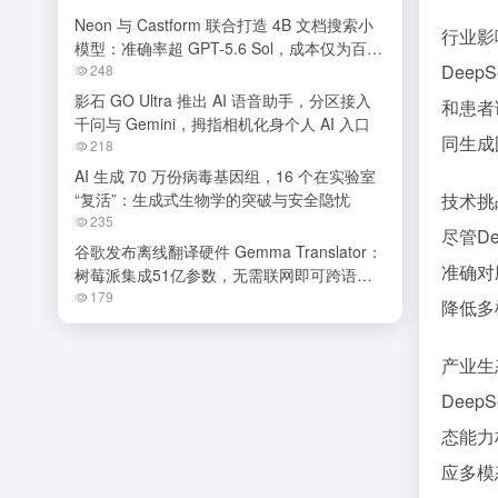
Neon 与 Castform 联合打造 4B 文档搜索小
行业影
模型：准确率超 GPT-5.6 Sol，成本仅为百分
Dee
之一
248
影石 GO Ultra 推出 AI 语音助手，分区接入
和患者
千问与 Gemini，拇指相机化身个人 AI 入口
同生成
218
AI 生成 70 万份病毒基因组，16 个在实验室
“复活”：生成式生物学的突破与安全隐忧
技术挑
235
尽管D
谷歌发布离线翻译硬件 Gemma Translator：
准确对
树莓派集成51亿参数，无需联网即可跨语种
交流
179
降低多
产业生
Dee
态能力
应多模