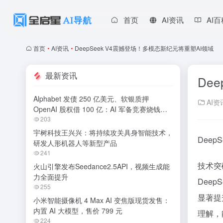
首页
AI资讯
AI
首页
•
AI资讯
•
DeepSeek V4震撼登场！多模态新纪元将重塑AI领域
最新资讯
De
Alphabet 发债 250 亿美元、软银质押
AI资
OpenAI 股权借 100 亿：AI 军备竞赛烧钱无
休止
203
宇树科技王兴兴：将持续攻关具身智能技术，
Deep
研发人形机器人等新型产品
241
技术突
火山引擎发布Seedance2.5API，视频生成能
力全面提升
Dee
255
显著提
小米智能摄像机 4 Max AI 变焦版现货发售：
内置 AI 大模型，售价 799 元
理解，
224