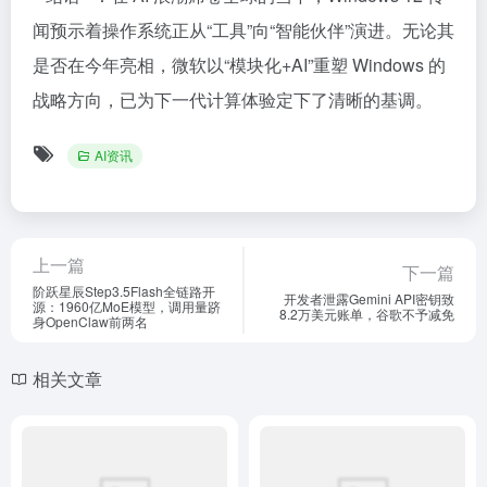
闻预示着操作系统正从“工具”向“智能伙伴”演进。无论其
是否在今年亮相，微软以“模块化+AI”重塑 Windows 的
战略方向，已为下一代计算体验定下了清晰的基调。
AI资讯
上一篇
下一篇
阶跃星辰Step3.5Flash全链路开
开发者泄露Gemini API密钥致
源：1960亿MoE模型，调用量跻
8.2万美元账单，谷歌不予减免
身OpenClaw前两名
相关文章