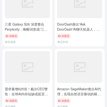
三星 Galaxy S26 深度整合
DoorDash推出“Ask
Perplexity，唤醒词形成“三足
DoorDash”AI聊天机器人，支
鼎立”格局
持文本与照片跨模态点单
AI资讯
AI资讯
5,324
2,310
需求暴增625倍！戴尔CEO警
Amazon SageMaker推出AI代
告：全球AI内存短缺或延至
理，实现自然语言驱动的模型
2028
开发
AI资讯
AI资讯
3,665
2,905