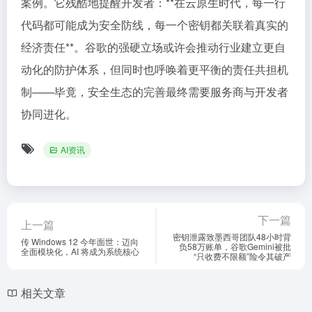
案例。它残酷地提醒开发者：**在云原生时代，每一行
代码都可能成为安全防线，每一个密钥都关联着真实的
经济责任**。谷歌的强硬立场或许会推动行业建立更自
动化的防护体系，但同时也呼唤着更平衡的责任共担机
制——毕竟，安全生态的完善最终需要服务商与开发者
协同进化。
AI资讯
下一篇
上一篇
密钥泄露致墨西哥团队48小时背
传 Windows 12 今年面世：迈向
负58万账单，谷歌Gemini被批
全面模块化，AI 将成为系统核心
“只收费不限额”险令其破产
相关文章