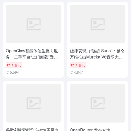
OpenClaw智能体催生反向服
旋律表现力“远超 Suno”：昆仑
务，二手平台“上门卸载”受热
万维推出Mureka V8音乐大模
捧
型
AI资讯
AI资讯
5,594
4,847
谷歌AI搜索概览准确性不足九
OpenRouter 发布专为