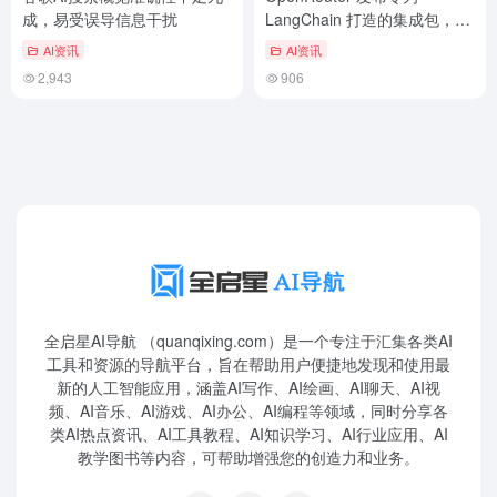
成，易受误导信息干扰
LangChain 打造的集成包，一
行代码切换 400 种模型，支持
AI资讯
AI资讯
故障自动绕过
2,943
906
全启星AI导航 （quanqixing.com）是一个专注于汇集各类AI
工具和资源的导航平台，旨在帮助用户便捷地发现和使用最
新的人工智能应用，涵盖AI写作、AI绘画、AI聊天、AI视
频、AI音乐、AI游戏、AI办公、AI编程等领域，同时分享各
类AI热点资讯、AI工具教程、AI知识学习、AI行业应用、AI
教学图书等内容，可帮助增强您的创造力和业务。