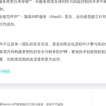
**云服务商责任再审视**：AI服务商需在便利性与风险控制间寻求
制。
**行业规范呼声**：随着AI即服务（AIaaS）普及，业内亟需
灭性损失。
件不仅是单一团队的安全失误，更是AI商业化进程中计费与风控
者需共同构建更韧性的安全与财务防护网，避免技术创新因机制
案，但制度层面的改进显然更为迫切。
AI资讯
Gemini API密钥致8.2万美元账单，谷歌不予减免