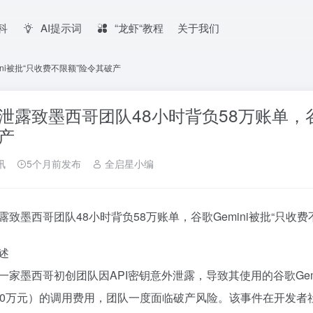
百科
AI提示词
“龙虾“教程
关于我们
ni被批“只收费不限额”险令其破产
泄露致墨西哥团队48小时背负58万账单，谷歌
产
讯
5个月前发布
全启星小编
露致墨西哥团队48小时背负58万账单，谷歌Gemini被批“只收
述
一家墨西哥初创团队因API密钥意外泄露，导致其使用的谷歌Gem
20万元）的调用费用，团队一度面临破产风险。该事件在开发者