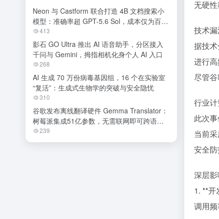
无硬性
Neon 与 Castform 联合打造 4B 文档搜索小
模型：准确率超 GPT-5.6 Sol，成本仅为百分
技术漏
之一
413
影石 GO Ultra 推出 AI 语音助手，分区接入
据技术
千问与 Gemini，拇指相机化身个人 AI 入口
进行高
268
尽管谷
AI 生成 70 万份病毒基因组，16 个在实验室
“复活”：生成式生物学的突破与安全隐忧
310
行业计
谷歌发布离线翻译硬件 Gemma Translator：
此次事
树莓派集成51亿参数，无需联网即可跨语种
交流
239
当前采
安全防
深层影
1. 
调用频