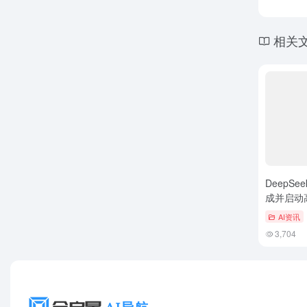
相关
DeepS
成并启动
AI资讯
3,704