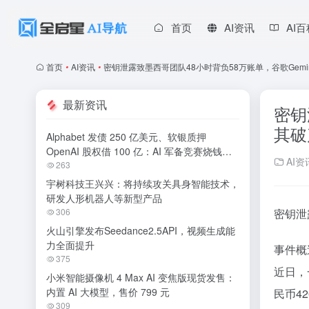
首页
AI资讯
AI
首页
•
AI资讯
•
密钥泄露致墨西哥团队48小时背负58万账单，谷歌Gemi
最新资讯
密钥
其破
Alphabet 发债 250 亿美元、软银质押
OpenAI 股权借 100 亿：AI 军备竞赛烧钱无
AI资
休止
263
宇树科技王兴兴：将持续攻关具身智能技术，
研发人形机器人等新型产品
306
密钥泄
火山引擎发布Seedance2.5API，视频生成能
力全面提升
事件概
375
近日，
小米智能摄像机 4 Max AI 变焦版现货发售：
内置 AI 大模型，售价 799 元
民币4
309