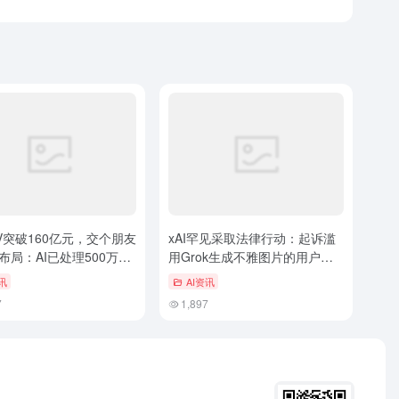
V突破160亿元，交个朋友
xAI罕见采取法律行动：起诉滥
I布局：AI已处理500万条
用Grok生成不雅图片的用户，
据
今年已封禁52222个账号
讯
AI资讯
7
1,897