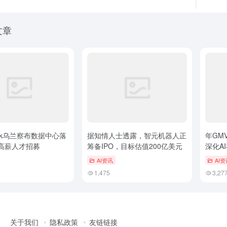
文章
eek乌兰察布数据中心落
据知情人士透露，智元机器人正
年GM
高薪人才招募
筹备IPO，目标估值200亿美元
深化A
商品数
AI资讯
AI资
1,475
3,27
关于我们
隐私政策
友链链接