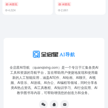
GPT-5.4驱动的Codex
AI资讯
AI资讯
Security权限
4,024
2,661
全启星AI导航 （quanqixing.com）是一个专注于汇集各类AI
工具和资源的导航平台，旨在帮助用户便捷地发现和使用最
新的人工智能应用，涵盖AI写作、AI绘画、AI聊天、AI视
频、AI音乐、AI游戏、AI办公、AI编程等领域，同时分享各
类AI热点资讯、AI工具教程、AI知识学习、AI行业应用、AI
教学图书等内容，可帮助增强您的创造力和业务。