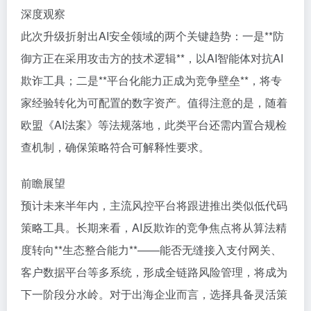
深度观察
此次升级折射出AI安全领域的两个关键趋势：一是**防
御方正在采用攻击方的技术逻辑**，以AI智能体对抗AI
欺诈工具；二是**平台化能力正成为竞争壁垒**，将专
家经验转化为可配置的数字资产。值得注意的是，随着
欧盟《AI法案》等法规落地，此类平台还需内置合规检
查机制，确保策略符合可解释性要求。
前瞻展望
预计未来半年内，主流风控平台将跟进推出类似低代码
策略工具。长期来看，AI反欺诈的竞争焦点将从算法精
度转向**生态整合能力**——能否无缝接入支付网关、
客户数据平台等多系统，形成全链路风险管理，将成为
下一阶段分水岭。对于出海企业而言，选择具备灵活策