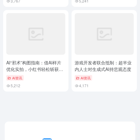
3,767
5,241
AI“邪术”构图指南：借AI样片
游戏开发者联合抵制：超半业
优化实拍，小红书轻松斩获3
内人士对生成式AI持悲观态度
万+点赞
AI资讯
AI资讯
5,212
4,171