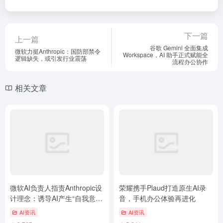
下一篇
上一篇
谷歌 Gemini 全面集成
微软力挺Anthropic：国防部禁令
Workspace，AI 助手正式赋能全
逻辑缺失，或引发行业震荡
流程办公协作
相关文章
微软AI负责人指责Anthropic设
荣耀携手Plaud打造原生AI录
计理念：诱导AI产生“自我意
音，手机办公体验再进化
识”极其危险
AI资讯
AI资讯