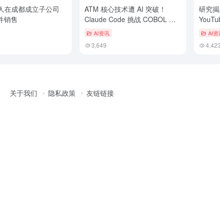
人在成都成立子公司
ATM 核心技术遭 AI 突破！
研究揭示
件销售
Claude Code 挑战 COBOL 霸
YouT
主，IBM 单日市值缩水 13%
AI资讯
AI资
3,649
4,42
关于我们
隐私政策
友链链接