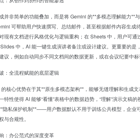
点：从创作到协作的智能渗透
并非简单的功能叠加，而是将 Gemini 的**多模态理解能力**与 **
emini 可帮助用户快速撰写、总结邮件，甚至根据邮件内容生成待
对现有文档进行风格优化与逻辑重构；在 Sheets 中，用户
 Slides 中，AI 能一键生成演讲者备注或设计建议。更重要的是，
建议，例如自动同步不同文档间的数据更新，或在会议纪要中标
破：全流程赋能的底层逻辑
ini 的核心优势在于其**原生多模态架构**，能够无缝理解和生成文
一特性使得 AI 能够“看懂”表格中的数据趋势，“理解”演示文
*隐私保护机制**——用户数据默认不用于训练公共模型，企业可通过 Gem
权与合规性。
响：办公范式的深度变革