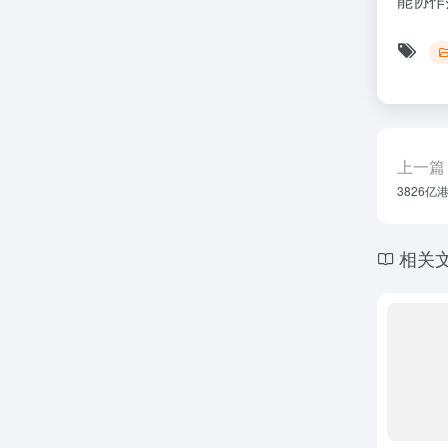
能协作
上一篇
3826亿
相关