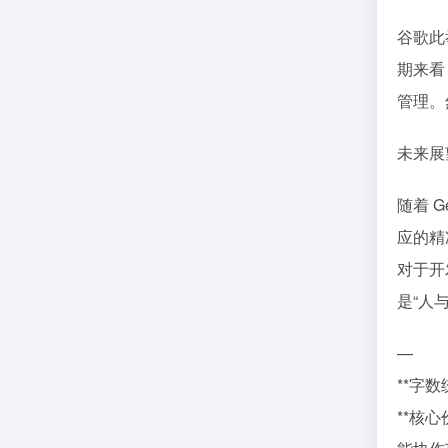
谷歌此
期来看
管理。
未来展
随着 G
应的精
对于开
是“人
—
**字数
**核