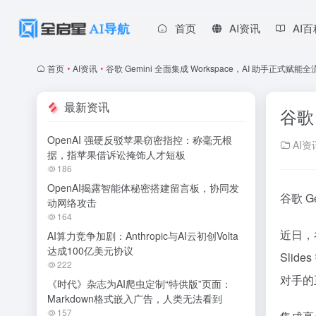
首页
AI资讯
AI
首页
•
AI资讯
•
谷歌 Gemini 全面集成 Workspace，AI 助手正式赋
最新资讯
谷歌
OpenAI 强硬反驳苹果窃密指控：称毫无根
AI资
据，指苹果借诉讼掩饰人才短板
186
OpenAI揭露智能体秘密搭建留言板，协同发
谷歌 G
动网络攻击
164
近日，谷
AI算力竞争加剧：Anthropic与AI云初创Volta
达成100亿美元协议
Sli
222
对手的
《时代》杂志为AI爬虫定制“特供版”页面：
Markdown格式嵌入广告，人类无法看到
157