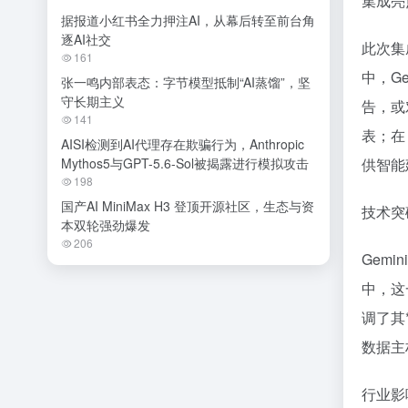
集成亮
据报道小红书全力押注AI，从幕后转至前台角
逐AI社交
此次集成
161
中，G
张一鸣内部表态：字节模型抵制“AI蒸馏”，坚
守长期主义
告，或
141
表；在
AISI检测到AI代理存在欺骗行为，Anthropic
Mythos5与GPT-5.6-Sol被揭露进行模拟攻击
供智能
198
国产AI MiniMax H3 登顶开源社区，生态与资
技术突
本双轮强劲爆发
206
Gem
中，这
调了其*
数据主
行业影