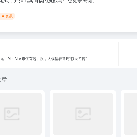
范式，并指出其面临的挑战与生态竞争关键。
AI资讯
港元！MiniMax市值首超百度，大模型赛道现“惊天逆转”
文章