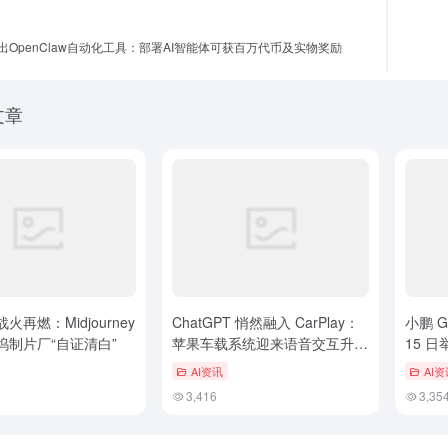
出OpenClaw自动化工具：部署AI智能体可获百万代币及实物奖励
文章
火再燃：Midjourney
ChatGPT 悄然融入 CarPlay：
小鹏 G
坞制片厂“自证清白”
苹果车载系统迎来语音交互升
15 
级，仍需专注驾驶
控转向
AI资讯
AI资
3,416
3,35