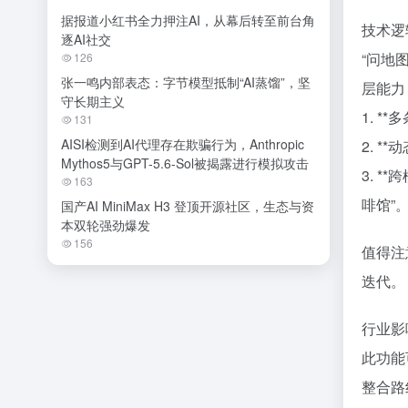
据报道小红书全力押注AI，从幕后转至前台角
技术逻
逐AI社交
“问地
126
张一鸣内部表态：字节模型抵制“AI蒸馏”，坚
层能力
守长期主义
1. 
131
AISI检测到AI代理存在欺骗行为，Anthropic
2. 
Mythos5与GPT-5.6-Sol被揭露进行模拟攻击
3. 
163
啡馆”
国产AI MiniMax H3 登顶开源社区，生态与资
本双轮强劲爆发
156
值得注
迭代。
行业影
此功能
整合路