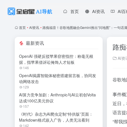
首页
AI资讯
AI
首页
•
AI资讯
•
路痴福音！谷歌地图融合Gemini推出“问地图”：一句
最新资讯
路痴
OpenAI 强硬反驳苹果窃密指控：称毫无根
AI资
据，指苹果借诉讼掩饰人才短板
146
OpenAI揭露智能体秘密搭建留言板，协同发
谷歌地
动网络攻击
129
事件概
AI算力竞争加剧：Anthropic与AI云初创Volta
达成100亿美元协议
近日，
157
语言提
《时代》杂志为AI爬虫定制“特供版”页面：
Markdown格式嵌入广告，人类无法看到
“帮我
142