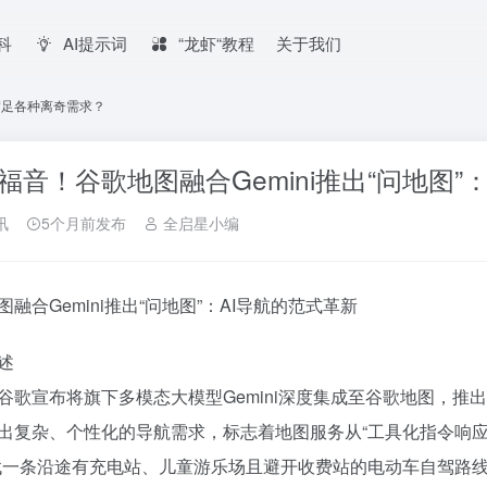
百科
AI提示词
“龙虾“教程
关于我们
话满足各种离奇需求？
福音！谷歌地图融合Gemini推出“问地图
讯
5个月前发布
全启星小编
图融合Gemini推出“问地图”：AI导航的范式革新
述
谷歌宣布将旗下多模态大模型Gemini深度集成至谷歌地图，推
出复杂、个性化的导航需求，标志着地图服务从“工具化指令响应
找一条沿途有充电站、儿童游乐场且避开收费站的电动车自驾路线