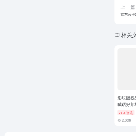
上一篇
京东云推
相关
影坛版权战
喊话好莱
AI资讯
2,039