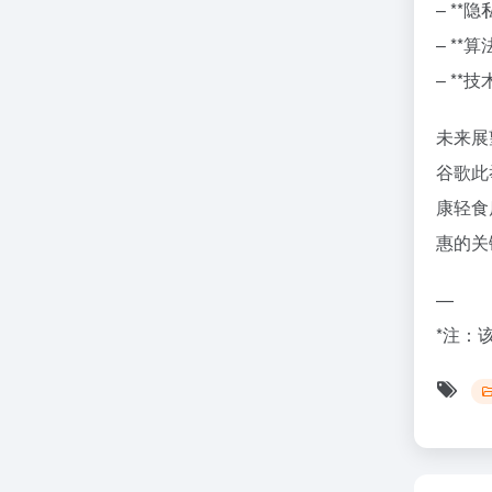
– *
– *
– *
未来展
谷歌此
康轻食
惠的关
—
*注：