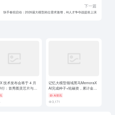
下一篇
快手春招启动：2026届大模型岗位需求激增，AI人才争夺战提前上演
X 技术发布会将于 4 月
记忆大模型领域黑马MemoraX
日举行：首秀图灵芯片与线
AI完成种子+轮融资，累计金额
超亿元
讯
AI资讯
4
3,171