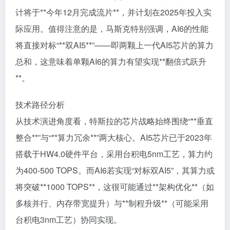
计将于**今年12月完成流片**，并计划在2025年投入实
际应用。值得注意的是，马斯克特别强调，AI6的性能
将直接对标“**双AI5**”——即两颗上一代AI5芯片的算力
总和，这意味着单颗AI6的算力有望实现**翻倍式跃升
**。
技术路径分析
从技术演进角度看，特斯拉的芯片战略始终围绕“**垂直
整合**”与“**算力冗余**”两大核心。AI5芯片已于2023年
搭载于HW4.0硬件平台，采用台积电5nm工艺，算力约
为400-500 TOPS。而AI6若实现“对标双AI5”，其算力或
将突破**1000 TOPS**，这很可能通过**架构优化**（如
多核并行、内存带宽提升）与**制程升级**（可能采用
台积电3nm工艺）协同实现。