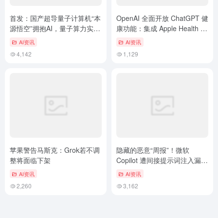
首发：国产超导量子计算机“本
OpenAI 全面开放 ChatGPT 健
源悟空”拥抱AI，量子算力实现
康功能：集成 Apple Health 与
重大跨越
电子病历，每周 3 亿用户咨询
AI资讯
AI资讯
健康问题
4,142
1,129
苹果警告马斯克：Grok若不调
隐藏的恶意“周报”！微软
整将面临下架
Copilot 遭间接提示词注入漏洞
威胁
AI资讯
AI资讯
2,260
3,162